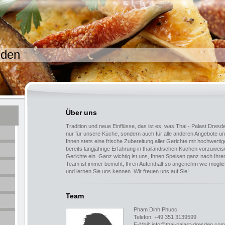
sden
Über uns
Tradition und neue Einflüsse, das ist es, was Thai - Palast Dresd
nur für unsere Küche, sondern auch für alle anderen Angebote un
Ihnen stets eine frische Zubereitung aller Gerichte mit hochwert
bereits langjährige Erfahrung in thailändischen Küchen vorzuweis
Gerichte ein. Ganz wichtig ist uns, Ihnen Speisen ganz nach I
Team ist immer bemüht, Ihren Aufenthalt so angenehm wie möglic
und lernen Sie uns kennen. Wir freuen uns auf Sie!
Team
Pham Dinh Phuoc
Telefon: +49 351 3139599
E-Mail: info@thai-palast-dresden.com