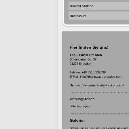
Kontakt / Anfahrt
Impressum
Hier finden Sie uns:
Thai - Palast Dresden
Schandauer Str. 39
01277 Dresden
Telefon: +49 351 3139599
E-Mail: info@thai-palast-dresden.com
Nehmen Sie gerne
Kontakt
mit uns auf!
Öffnungszeiten
Bitte eintragen !
Galerie
Sehen Sie sich in unserer
Galerie
um und