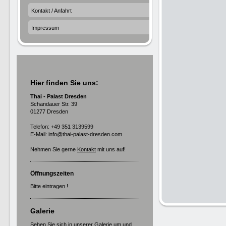
Kontakt / Anfahrt
Impressum
Hier finden Sie uns:
Thai - Palast Dresden
Schandauer Str. 39
01277 Dresden
Telefon: +49 351 3139599
E-Mail: info@thai-palast-dresden.com
Nehmen Sie gerne
Kontakt
mit uns auf!
Öffnungszeiten
Bitte eintragen !
Galerie
Sehen Sie sich in unserer
Galerie
um und