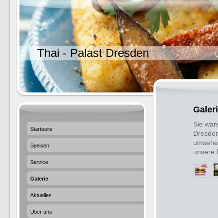
Thai - Palast Dresden
Galer
Sie war
Startseite
Dresden
umsehen
Speisen
unsere
Service
Galerie
Aktuelles
Über uns